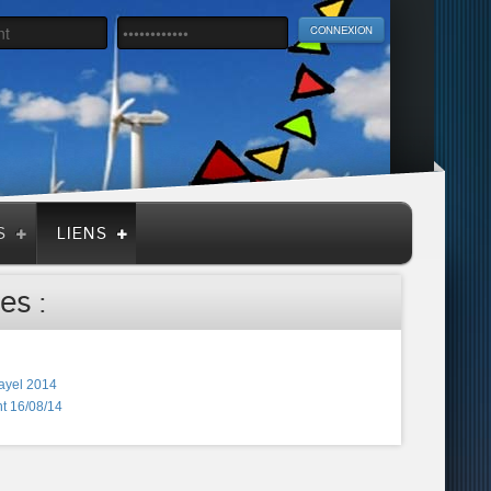
S
LIENS
es :
ayel 2014
t 16/08/14