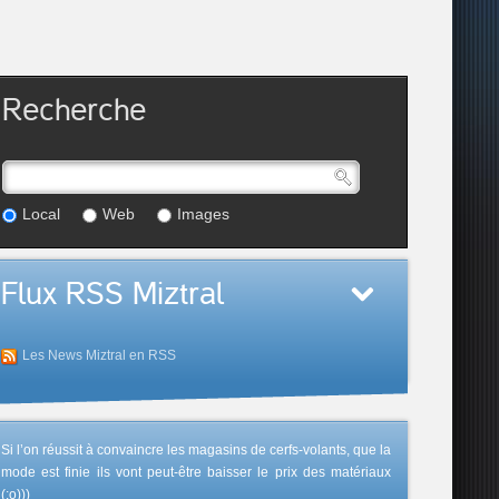
Recherche
Local
Web
Images
Flux RSS Miztral
Les News Miztral en RSS
Si l’on réussit à convaincre les magasins de cerfs-volants, que la
mode est finie ils vont peut-être baisser le prix des matériaux
(;o)))