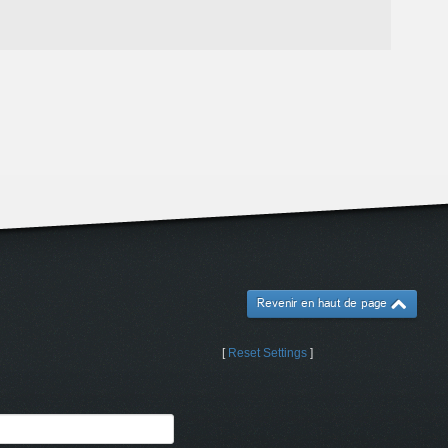
Revenir en haut de page
[
Reset Settings
]