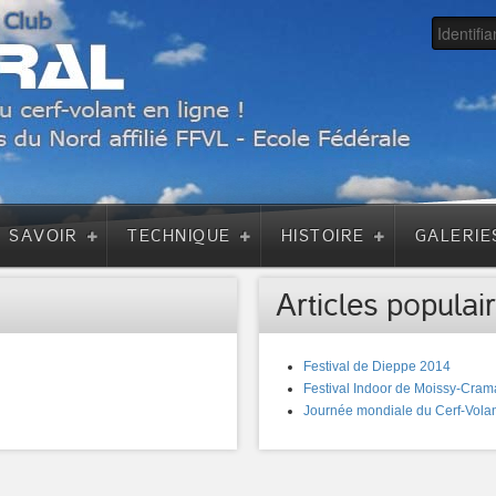
A SAVOIR
TECHNIQUE
HISTOIRE
GALERIE
Articles populair
Festival de Dieppe 2014
Festival Indoor de Moissy-Cram
Journée mondiale du Cerf-Volan