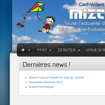
ASSO
DÉBUTER
UTILE & 
Dernières news !
Séance Kap au Hourdel en baie de Somme
Assemblée Générale 2022
Grand-Fort Philippe