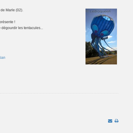
 de Marle (02).
présente !
dégourdir les tentacules...
tian