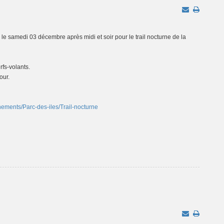
s le samedi 03 décembre après midi et soir pour le trail nocturne de la
rfs-volants.
our.
nements/Parc-des-iles/Trail-nocturne