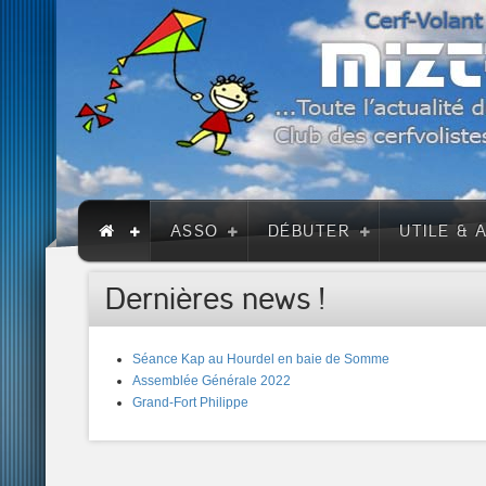
ASSO
DÉBUTER
UTILE & 
Dernières news !
Séance Kap au Hourdel en baie de Somme
Assemblée Générale 2022
Grand-Fort Philippe