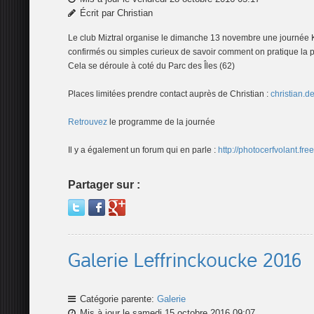
Écrit par Christian
Le club Miztral organise le dimanche 13 novembre une journée K
confirmés ou simples curieux de savoir comment on pratique la ph
Cela se déroule à coté du Parc des Îles (62)
Places limitées prendre contact auprès de Christian :
christian.
Retrouvez
le programme de la journée
Il y a également un forum qui en parle :
http://photocerfvolant.fre
Partager sur :
Galerie Leffrinckoucke 2016
Catégorie parente:
Galerie
Mis à jour le samedi 15 octobre 2016 09:07