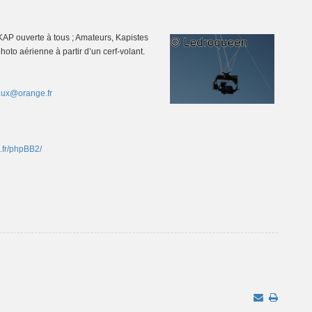
AP ouverte à tous ; Amateurs, Kapistes
oto aérienne à partir d’un cerf-volant.
deux@orange.fr
e.fr/phpBB2/