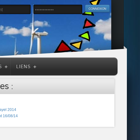
S
LIENS
es :
ayel 2014
t 16/08/14