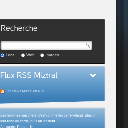
Recherche
Local
Web
Images
Flux RSS Miztral
Les News Miztral en RSS
Les hommes, ma chère, c'est comme les cerfs-volants, plus on
leur rend de corde, plus on les tient.
Alexandre Dumas, fils