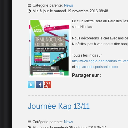
Catégorie parente:
News
Mis à jour le samedi 19 novembre 2016 08:48
Le club Miztral sera au Parc des Île
saint Nicolas.
Nous décorerons le ciel avec nos ce
N’hésitez pas à venir nous dire bonj
Toutes les infos sur
http://www.agglo-henincarvin.fr/Eve
et
http://coachsportsante.com/
Partager sur :
Journée Kap 13/11
Catégorie parente:
News
Mis à jour le vendredi 28 octobre 2016 05:17